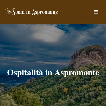
Vai
al
Main
contenuto
Men
Ospitalità in Aspromonte